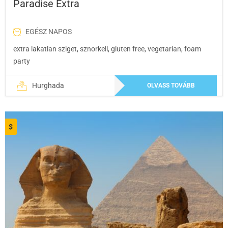
Paradise Extra
EGÉSZ NAPOS
extra lakatlan sziget, sznorkell, gluten free, vegetarian, foam
party
Hurghada
OLVASS TOVÁBB
$