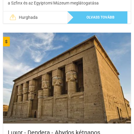
a Szfinx és az Egyiptomi Múzeum meglátogatása
Hurghada
OLVASS TOVÁBB
$
Luxor - Dendera - Abydos kétnapos