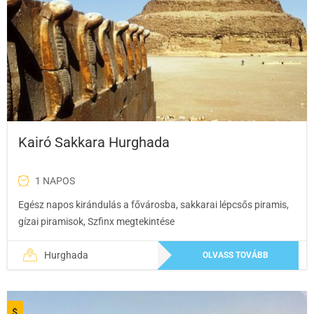
Kairó Sakkara Hurghada
1 NAPOS
Egész napos kirándulás a fővárosba, sakkarai lépcsős piramis,
gízai piramisok, Szfinx megtekintése
Hurghada
OLVASS TOVÁBB
$