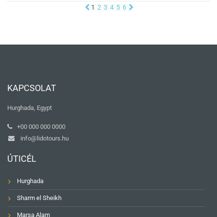
1
2
3
4
5
6
KAPCSOLAT
Hurghada, Egypt
+00 000 000 0000
info@lidotours.hu
ÚTICÉL
Hurghada
Sharm el Sheikh
Marsa Alam