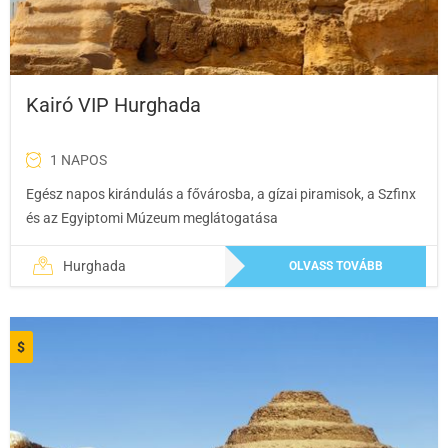
Kairó VIP Hurghada
1 NAPOS
Egész napos kirándulás a fővárosba, a gízai piramisok, a Szfinx
és az Egyiptomi Múzeum meglátogatása
Hurghada
OLVASS TOVÁBB
$