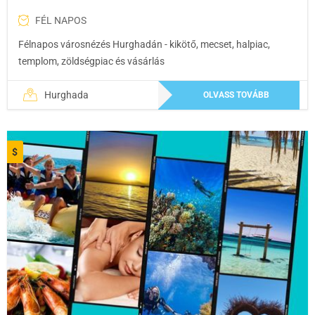
FÉL NAPOS
Félnapos városnézés Hurghadán - kikötő, mecset, halpiac,
templom, zöldségpiac és vásárlás
Hurghada
OLVASS TOVÁBB
$