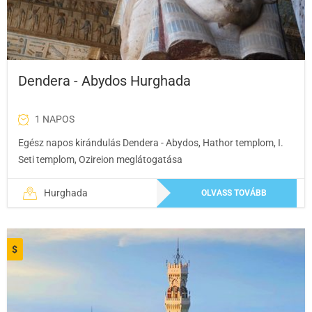
Dendera - Abydos Hurghada
1 NAPOS
Egész napos kirándulás Dendera - Abydos, Hathor templom, I.
Seti templom, Ozireion meglátogatása
Hurghada
OLVASS TOVÁBB
$