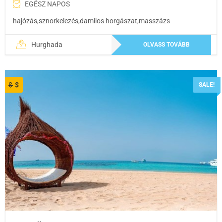
EGÉSZ NAPOS
hajózás,sznorkelezés,damilos horgászat,masszázs
Hurghada
OLVASS TOVÁBB
$
$
SALE!