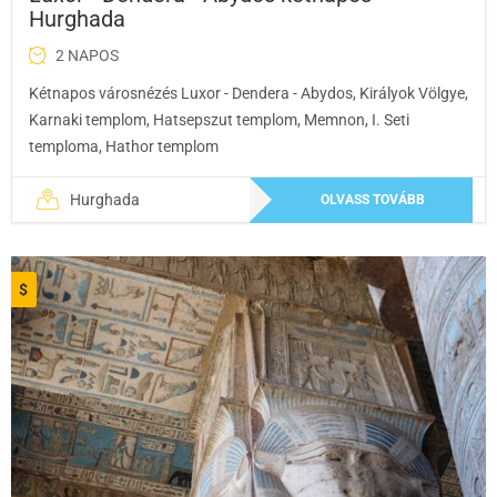
Hurghada
2 NAPOS
Kétnapos városnézés Luxor - Dendera - Abydos, Királyok Völgye,
Karnaki templom, Hatsepszut templom, Memnon, I. Seti
temploma, Hathor templom
Hurghada
OLVASS TOVÁBB
$