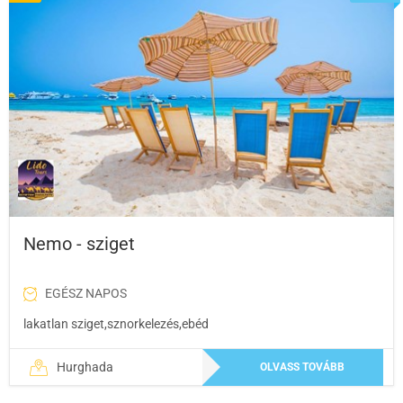
Nemo - sziget
EGÉSZ NAPOS
lakatlan sziget,sznorkelezés,ebéd
Hurghada
OLVASS TOVÁBB