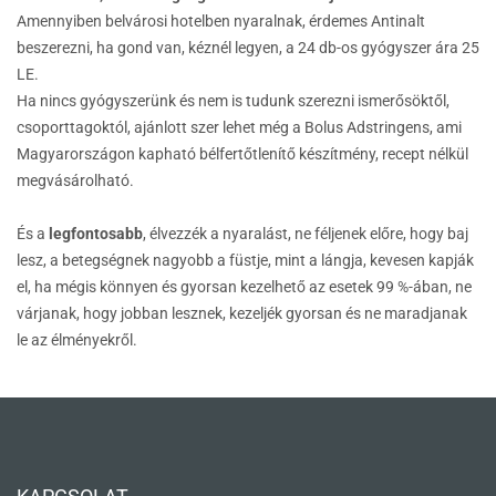
Amennyiben belvárosi hotelben nyaralnak, érdemes Antinalt
beszerezni, ha gond van, kéznél legyen, a 24 db-os gyógyszer ára 25
LE.
Ha nincs gyógyszerünk és nem is tudunk szerezni ismerősöktől,
csoporttagoktól, ajánlott szer lehet még a Bolus Adstringens, ami
Magyarországon kapható bélfertőtlenítő készítmény, recept nélkül
megvásárolható.
És a
legfontosabb
, élvezzék a nyaralást, ne féljenek előre, hogy baj
lesz, a betegségnek nagyobb a füstje, mint a lángja, kevesen kapják
el, ha mégis könnyen és gyorsan kezelhető az esetek 99 %-ában, ne
várjanak, hogy jobban lesznek, kezeljék gyorsan és ne maradjanak
le az élményekről.