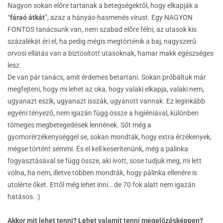
Nagyon sokan előre tartanak a betegségektől, hogy elkapják a
“
fáraó átkát
”, azaz a hányás-hasmenés vírust. Egy NAGYON
FONTOS tanácsunk van, nem szabad előre félni, az utasok kis
százalékát éri el, ha pedig mégis megtörténik a baj, nagyszerű
orvosi ellátás van a biztosított utasoknak, hamar makk egészséges
lesz.
De van pár tanács, amit érdemes betartani. Sokan próbáltuk már
megfejteni, hogy mi lehet az oka, hogy valaki elkapja, valaki nem,
ugyanazt eszik, ugyanazt isszák, ugyanott vannak. Ez leginkább
egyéni tényező, nem igazán függ össze a higiéniával, különben
tömeges megbetegedések lennének. Sőt még a
gyomorérzékenységgel se, sokan mondták, hogy extra érzékenyek,
mégse történt semmi. És el kell keserítenünk, még a pálinka
fogyasztásával se függ össze, aki ivott, sose tudjuk meg, mi lett
volna, ha nem, illetve többen mondták, hogy pálinka ellenére is
utolérte őket. Ettől még lehet inni...de 70 fok alatt nem igazán
hatásos. :)
Akkor mit lehet tenni? Lehet valamit tenni megelőzésképpen?