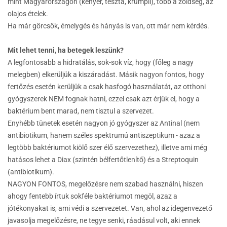
mint Magyarországon (kenyér, tészta, krumpli), több a zöldség, az
olajos ételek.
Ha már görcsök, émelygés és hányás is van, ott már nem kérdés.
Mit lehet tenni, ha betegek leszünk?
A legfontosabb a hidratálás, sok-sok víz, hogy (főleg a nagy
melegben) elkerüljük a kiszáradást. Másik nagyon fontos, hogy
fertőzés esetén kerüljük a csak hasfogó használatát, az otthoni
gyógyszerek NEM fognak hatni, ezzel csak azt érjük el, hogy a
baktérium bent marad, nem tisztul a szervezet.
Enyhébb tünetek esetén nagyon jó gyógyszer az Antinal (nem
antibiotikum, hanem széles spektrumú antiszeptikum - azaz a
legtöbb baktériumot kiölő szer élő szervezethez), illetve ami még
hatásos lehet a Diax (szintén bélfertőtlenítő) és a Streptoquin
(antibiotikum).
NAGYON FONTOS, megelőzésre nem szabad használni, hiszen
ahogy fentebb írtuk sokféle baktériumot megöl, azaz a
jótékonyakat is, ami védi a szervezetet. Van, ahol az idegenvezető
javasolja megelőzésre, ne tegye senki, ráadásul volt, aki ennek