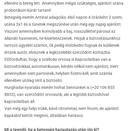
ellenére is beteg lett. Amennyiben mégis szükséges, ajánlott utána
probiotikum kúrát tartani!
Betegség esetén Antinal adagolás: első napon 4 óránként 2 szem,
utána 3x1 és a tünetek megszűnése után még egy napig ajánlott.
Viszont amennyiben komolyabb a baj, rosszulléttel párosul az
állandó hasmenés, ne kísérletezzenek. Hívjuk a biztosításunkhoz
tartozó ügyeleti számot, ők pedig intézkedni fognak és küldenek
értünk autót, elvisznek a legközelebbi szerződött kórházba.
Előfordulhat, hogy a szálloda orvosa is kapcsolatban van a
biztosítónkkal, automatikusan, kérdés nélkül nem ajánlott, mert
amennyiben nem partnerek, helyben fizetni kell, amit számla
ellenében utólag térít a biztosító.
Hurghadai nyaralás esetén hívhat bennünket is (+20 106 855
8853), van szerződött orvosunk, aki a legtöbb biztosítóval
kapcsolatban áll.
Van még egy helyi trükk, kávé citrommal, nem finom, de ajánlott
kapásból kettőt meginni, általában hatásos.
Mi a teendő, ha a betegség hazautazás után jön ki?