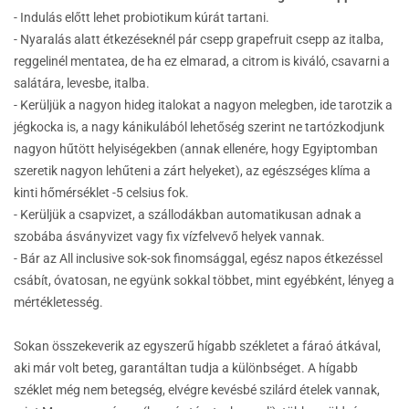
- Indulás előtt lehet probiotikum kúrát tartani.
- Nyaralás alatt étkezéseknél pár csepp grapefruit csepp az italba,
reggelinél mentatea, de ha ez elmarad, a citrom is kiváló, csavarni a
salátára, levesbe, italba.
- Kerüljük a nagyon hideg italokat a nagyon melegben, ide tarotzik a
jégkocka is, a nagy kánikulából lehetőség szerint ne tartózkodjunk
nagyon hűtött helyiségekben (annak ellenére, hogy Egyiptomban
szeretik nagyon lehűteni a zárt helyeket), az egészséges klíma a
kinti hőmérséklet -5 celsius fok.
- Kerüljük a csapvizet, a szállodákban automatikusan adnak a
szobába ásványvizet vagy fix vízfelvevő helyek vannak.
- Bár az All inclusive sok-sok finomsággal, egész napos étkezéssel
csábít, óvatosan, ne együnk sokkal többet, mint egyébként, lényeg a
mértékletesség.
Sokan összekeverik az egyszerű hígabb székletet a fáraó átkával,
aki már volt beteg, garantáltan tudja a különbséget. A hígabb
széklet még nem betegség, elvégre kevésbé szilárd ételek vannak,