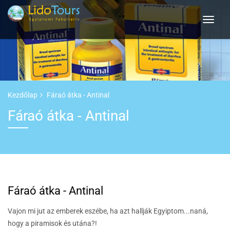
Kezdőlap
Fáraó átka - Antinal
Fáraó átka - Antinal
Fáraó átka - Antinal
Vajon mi jut az emberek eszébe, ha azt hallják Egyiptom...naná,
hogy a piramisok és utána?!