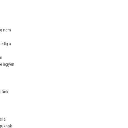
ig nem
pedig a
an
e legyen
ítünk
el a
aguknak