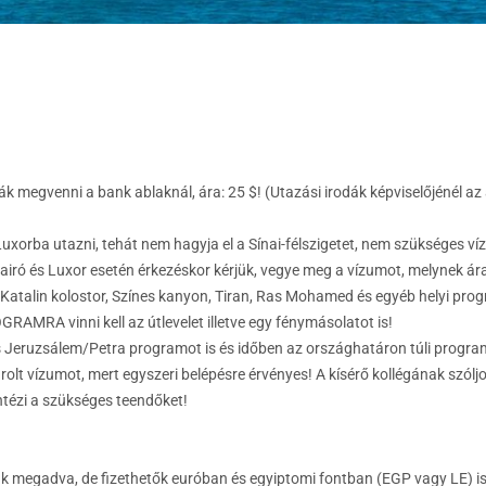
ák megvenni a bank ablaknál, ára: 25 $! (Utazási irodák képviselőjénél az 
xorba utazni, tehát nem hagyja el a Sínai-félszigetet, nem szükséges v
 Kairó és Luxor esetén érkezéskor kérjük, vegye meg a vízumot, melynek ára
 Katalin kolostor, Színes kanyon, Tiran, Ras Mohamed és egyéb helyi pro
AMRA vinni kell az útlevelet illetve egy fénymásolatot is!
eruzsálem/Petra programot is és időben az országhatáron túli program
olt vízumot, mert egyszeri belépésre érvényes! A kísérő kollégának szólj
ntézi a szükséges teendőket!
ak megadva, de fizethetők euróban és egyiptomi fontban (EGP vagy LE) i