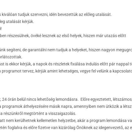
iválóan tudjuk szervezni, idén bevezettük az előleg utalását.
leg utalását kérjük.
!
ben részesülnek, övéké lesznek az első helyek, hiszen már utazás előtt
ünk segíteni, de garantálni nem tudjuk a helyeket, hiszen nagyon megugro
orlátozottak.
st is ekkor kérjük, a napok és részletek fixálása indulás előtt pár nappal t
 programot tervez, kérjük amint lehetséges, vegye fel velünk a kapcsolat
, 24 órán belül nincs lehetőség lemondásra. Előre egyeztetett, létszámos,
n a programok áthelyezésére másik napra, amennyiben nem ütközik a léts
a részünkről megtörtént a visszaigazolás.
tt nem kerülhetnek kellemetlen helyzetbe, akár a program lemondása v
én foglalva és előre fizetve van kizárólag Önöknek az idegenvezető, az 