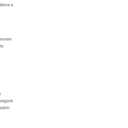
lletve a
 nevére
és
i
ükségünk
 adott