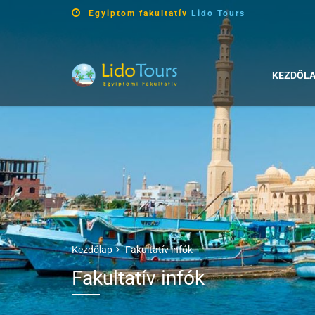
Egyiptom fakultatív
Lido Tours
KEZDŐL
Kezdőlap
Fakultatív infók
Fakultatív infók