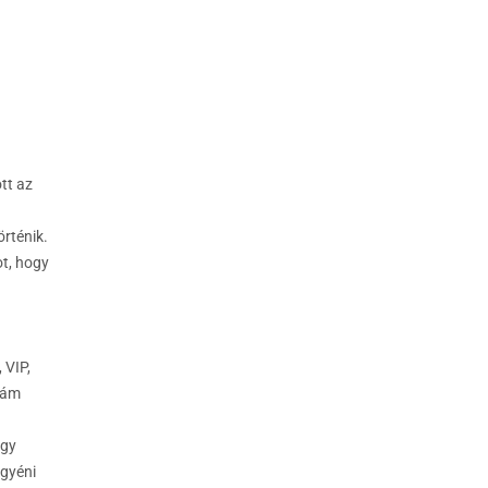
tt az
örténik.
ot, hogy
 VIP,
zám
agy
egyéni