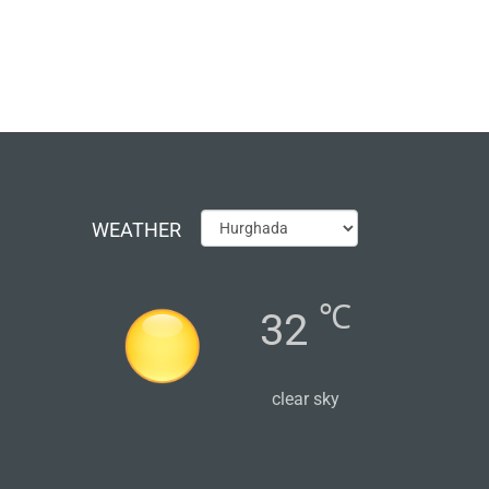
WEATHER
℃
32
clear sky