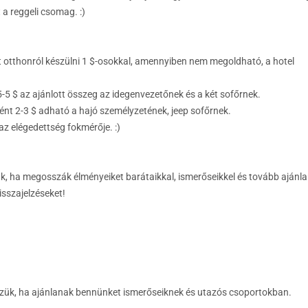
 a reggeli csomag. :)
 otthonról készülni 1 $-osokkal, amennyiben nem megoldható, a hotel
-5 $ az ajánlott összeg az idegenvezetőnek és a két sofőrnek.
ként 2-3 $ adható a hajó személyzetének, jeep sofőrnek.
z elégedettség fokmérője. :)
k, ha megosszák élményeiket barátaikkal, ismerőseikkel és tovább ajánl
visszajelzéseket!
zük, ha ajánlanak bennünket ismerőseiknek és utazós csoportokban.