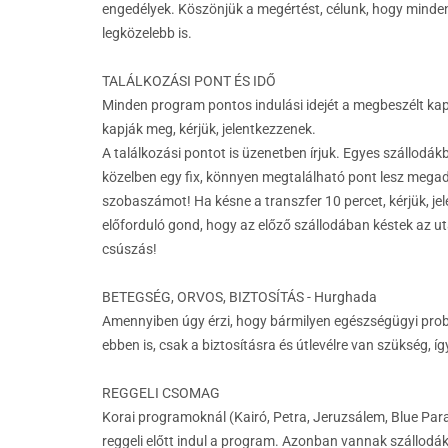
engedélyek. Köszönjük a megértést, célunk, hogy mindenk
legközelebb is.
TALÁLKOZÁSI PONT ÉS IDŐ
Minden program pontos indulási idejét a megbeszélt kap
kapják meg, kérjük, jelentkezzenek.
A találkozási pontot is üzenetben írjuk. Egyes szállodá
közelben egy fix, könnyen megtalálható pont lesz megadv
szobaszámot! Ha késne a transzfer 10 percet, kérjük, je
előforduló gond, hogy az előző szállodában késtek az u
csúszás!
BETEGSÉG, ORVOS, BIZTOSÍTÁS - Hurghada
Amennyiben úgy érzi, hogy bármilyen egészségügyi problé
ebben is, csak a biztosításra és útlevélre van szükség, í
REGGELI CSOMAG
Korai programoknál (Kairó, Petra, Jeruzsálem, Blue Parad
reggeli előtt indul a program. Azonban vannak szállodá