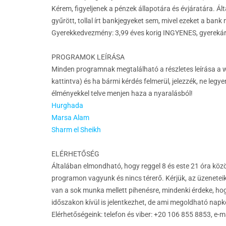
Kérem, figyeljenek a pénzek állapotára és évjáratára. Álta
gyűrött, tollal írt bankjegyeket sem, mivel ezeket a bank
Gyerekkedvezmény: 3,99 éves korig INGYENES, gyerekár:
PROGRAMOK LEÍRÁSA
Minden programnak megtalálható a részletes leírása a w
kattintva) és ha bármi kérdés felmerül, jelezzék, ne legy
élményekkel telve menjen haza a nyaralásból!
Hurghada
Marsa Alam
Sharm el Sheikh
ELÉRHETŐSÉG
Általában elmondható, hogy reggel 8 és este 21 óra közö
programon vagyunk és nincs térerő. Kérjük, az üzeneteik
van a sok munka mellett pihenésre, mindenki érdeke, h
időszakon kívül is jelentkezhet, de ami megoldható napkö
Elérhetőségeink: telefon és viber: +20 106 855 8853, e-m