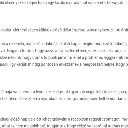
i élményekkel térjen haza egy kiváló nyaralásból és szeretettel várjuk
csolati elérhetőségen küldjük előző délután/este. Amennyiben 20.00 órá
kban a recepció, más szállodáknál a külső kapu, megint más szállodáknál 
a. Nagyon fontos, hogy azzal a transzferrel menjenek csak, aki tudja a
lezze nekünk, hogy utána tudjunk járni, mi lehet a probléma, leggyakrabb
tasok. Így kérjük mindig pontosan érkezzenek a megbeszélt helyre, hogy n
mája van, orvosra lenne szüksége, aki gyorsan segít, kérjük jelezze, seg
gy felhőtlenül élvezheti a nyaralást és a programokat sem kell lemondania!
ise) előző nap délelőtt lehet igényelni a recepción reggeli csomagot, miv
k, ahol ez nem megoldható, itt ajánljuk, hogy előző vacsoránál tudnak m