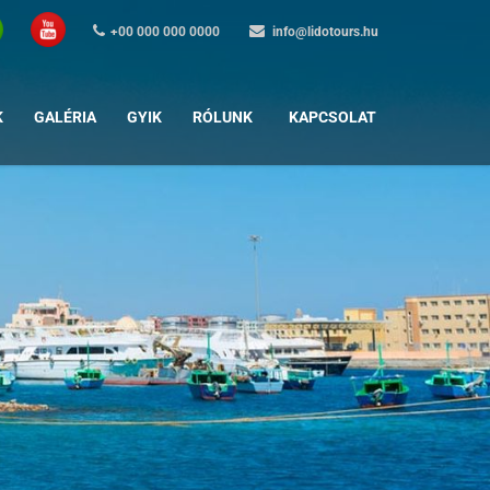
+00 000 000 0000
info@lidotours.hu
K
GALÉRIA
GYIK
RÓLUNK
KAPCSOLAT