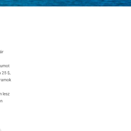
ár
ízumot
 25 $,
gramok
 lesz
on
s.