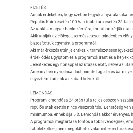
FIZETÉS
Annak érdekében, hogy szebbé tegyük a nyaralásukat és k
Repülős Kairó esetén 100 %, a többi túra esetén 25 % elő
Az utalást magyar bankszámlára, forintban kérjük utalni
Akik utalják az előleget, természetesen mindenben előny
biztosítottuk egymást a programról.
Aki már érkezés után jelentkezik, természetesen igyeksz
érdeklődés Egyiptom és a programok iránt és a helyek k
Jelentkezés egy hónappal az utazás előtt, illetve az utalá
Amennyiben nyaralását last minute foglalja és bármilyen
egyeztetni tudjunk a szabad helyekről.
LEMONDÁS
Program lemondása 24 órán túl a teljes összeg visszajár
repülős utak esetén nincs visszatérítés. Lehetőség va
minimumba, ennek díja 5 $. Lemondás akkor érvényes, h
A programok megtartása fontos a többi vendégnek, emia
többletköltség nem megoldható, valamint ezen túrák eset