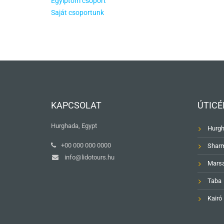
Egyiptom csoport
Saját csoportunk
KAPCSOLAT
ÚTICÉ
Hurghada, Egypt
Hurg
+00 000 000 0000
Sharm
info@lidotours.hu
Mars
Taba
Kairó