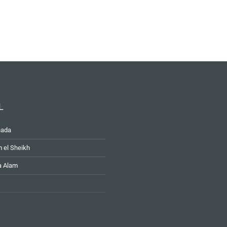
L
hada
 el Sheikh
a Alam