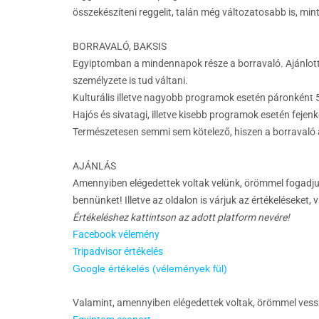
összekészíteni reggelit, talán még változatosabb is, mint
BORRAVALÓ, BAKSIS
Egyiptomban a mindennapok része a borravaló. Ajánlott
személyzete is tud váltani.
Kulturális illetve nagyobb programok esetén páronként 5
Hajós és sivatagi, illetve kisebb programok esetén fejen
Természetesen semmi sem kötelező, hiszen a borravaló a
AJÁNLÁS
Amennyiben elégedettek voltak velünk, örömmel fogadju
bennünket! Illetve az oldalon is várjuk az értékeléseket, 
Értékeléshez kattintson az adott platform nevére!
Facebook vélemény
Tripadvisor értékelés
Google értékelés (vélemények fül)
Valamint, amennyiben elégedettek voltak, örömmel vess