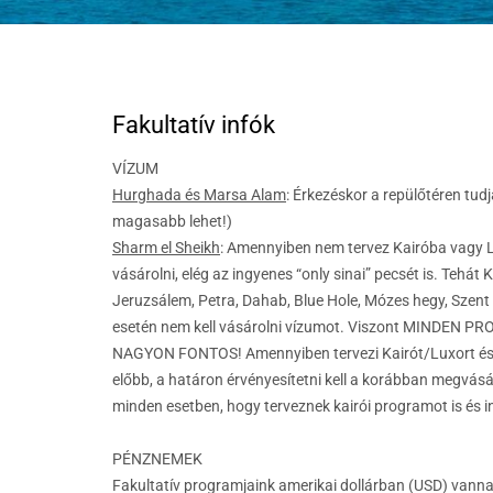
Fakultatív infók
VÍZUM
Hurghada és Marsa Alam
: Érkezéskor a repülőtéren tudj
magasabb lehet!)
Sharm el Sheikh
:
Amennyiben nem tervez Kairóba vagy Lu
vásárolni, elég az ingyenes “only sinai” pecsét is. Tehát
Jeruzsálem, Petra, Dahab, Blue Hole, Mózes hegy, Szent
esetén nem kell vásárolni vízumot. Viszont MINDEN PROGR
NAGYON FONTOS! Amennyiben tervezi Kairót/Luxort és J
előbb, a határon érvényesítetni kell a korábban megvásár
minden esetben, hogy terveznek kairói programot is és i
PÉNZNEMEK
Fakultatív programjaink amerikai dollárban (USD) vann