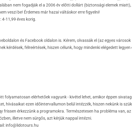
lában nem fogadják el a 2006 év előtti dollárt (biztonsági elemek miatt), i
 nem veszi be! Érdemes már hazai váltáskor erre figyelni!
 4-11,99 éves korig.
eboldalon és Facebook oldalon is. Kérem, olvassák el (az egyes városok
enek kérdések, félreértések, hiszen célunk, hogy mindenki elégedett legyen 
tt folyamatosan elérhetőek vagyunk - kivétel lehet, amikor éppen sivatag
et, hívásaikat ezen időintervallumon belül intézzék, hiszen nekünk is sz
ogy frissen érkezzünk a programokra. Természetesen ha probléma van, az
zben, illetve nem sürgős, azt kérjük nappal intézni.
ail:
info@lidotours.hu