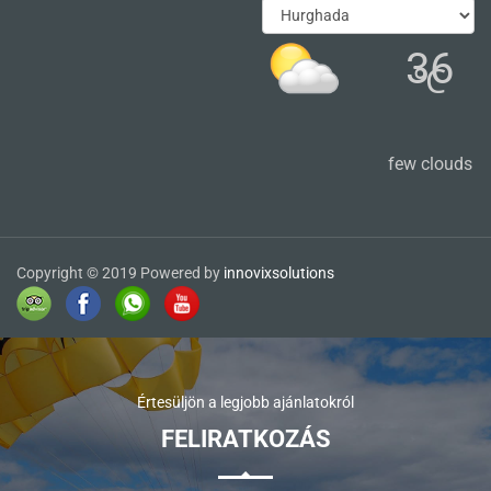
36
℃
few clouds
Copyright © 2019 Powered by
innovixsolutions
Értesüljön a legjobb ajánlatokról
FELIRATKOZÁS