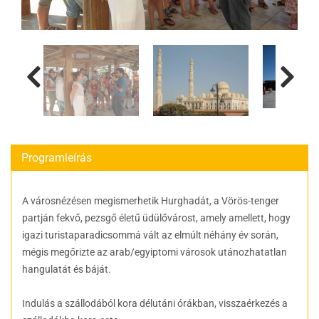
Programleírás
A városnézésen megismerhetik Hurghadát, a Vörös-tenger
partján fekvő, pezsgő életű üdülővárost, amely amellett, hogy
igazi turistaparadicsommá vált az elmúlt néhány év során,
mégis megőrizte az arab/egyiptomi városok utánozhatatlan
hangulatát és báját.
Indulás a szállodából kora délutáni órákban, visszaérkezés a