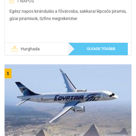
1 NAPOS
Egész napos kirándulás a fővárosba, sakkarai lépcsős piramis,
gízai piramisok, Szfinx megtekintése
Hurghada
OLVASS TOVÁBB
$