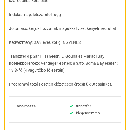
szállodákba kora este
Indulási nap: létszámtól függ
Jó tanács: kérjük hozzanak magukkal vizet kényelmes ruhát
Kedvezmény: 3.99 éves korig INGYENES
Transzfer díj: Sahl Hasheesh, El Gouna és Makadi Bay
hotelekből érkező vendégek esetén: 8 $/fő, Soma Bay esetén:
13 $/fő (4 vagy több fő esetén)
Programváltozás esetén előzetesen értesítjük Utasainkat.
Tartalmazza
transzfer
idegenvezetés