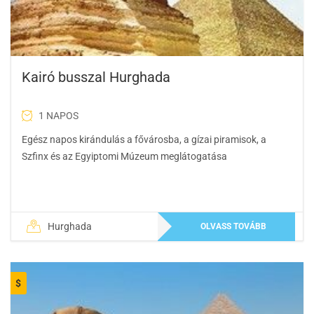
Kairó busszal Hurghada
1 NAPOS
Egész napos kirándulás a fővárosba, a gízai piramisok, a
Szfinx és az Egyiptomi Múzeum meglátogatása
Hurghada
OLVASS TOVÁBB
$