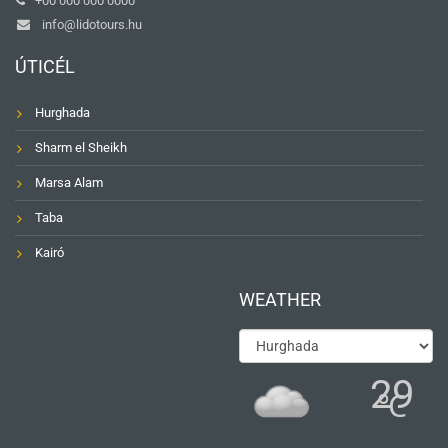
+00 000 000 0000
info@lidotours.hu
ÚTICÉL
Hurghada
Sharm el Sheikh
Marsa Alam
Taba
Kairó
WEATHER
29
℃