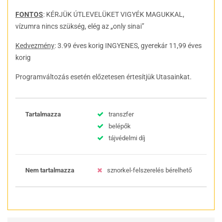
FONTOS
: KÉRJÜK ÚTLEVELÜKET VIGYÉK MAGUKKAL,
vízumra nincs szükség, elég az „only sinai”
Kedvezmény
: 3.99 éves korig INGYENES, gyerekár 11,99 éves
korig
Programváltozás esetén előzetesen értesítjük Utasainkat.
Tartalmazza
transzfer
belépők
tájvédelmi díj
Nem tartalmazza
sznorkel-felszerelés bérelhető