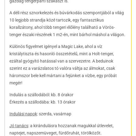
gazdag tengerparti szakaszt is.
A déli rész sznorkelezés és búvárkodás szempontjából a világ
10 legjobb strandja közé tartozik, egy fantasztikus
korallzátony, ahol több tengeri élőlény található a Vörös-
tenger északi részének 1 m2-én, mint bárhol máshol a világon.
Különös figyelmet igényel a Magic Lake, ahol a víz
kristálytiszta és hasonló összetételű, mint a Holt-tenger,
ezáltal gyógyító hatással van a szervezetre. A beduinok
szerint ez a varázslatos tó valóra váltja az álmokat, csak
háromszor bele kell mártani a fejünket a vízbe, egy próbát
megér!
Indulás a szállodából: kb. 8 órakor
Érkezés a szállodába: kb. 13 órakor
Indulási napok
: szerda, vasárnap
Jó tanács
: a kirándulásra hozzanak magukkal útlevelet,
naptejet, napszemüveget, fürdőruhát, törölközőt.