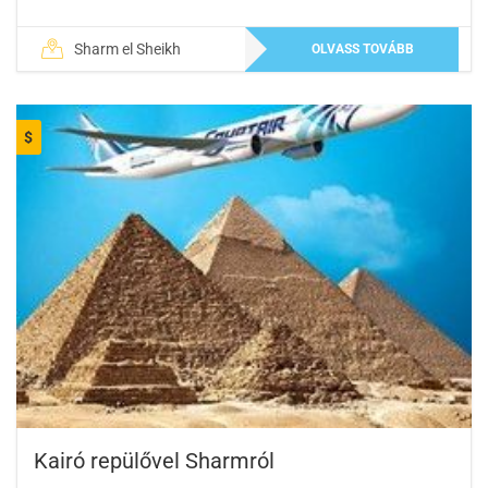
Sharm el Sheikh
OLVASS TOVÁBB
$
Kairó repülővel Sharmról